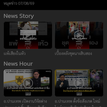
News Hour
อ.ปานเทพ เปิดงานวิจัยต่าง
อ.ปานเทพ ตั้งข้อสังเกต ไทม์
ประเทศ 3 ชิ้น ศึกษาเชิงลึก
ไลน์กราดยิงผิดปกติตรงไหน? :
ปัจจัยเสี่ยง พฤติกรรมกราดยิง
News Hour 07-08-69
:News Hour 07-08-69
ข่าววันนี้
ข่าวยอดนิยม
ยานยนต์
ทองคำ
หุ้น
ฟุตบอล
บัตรสวัสดิการแห่งรัฐ
กราดยิง