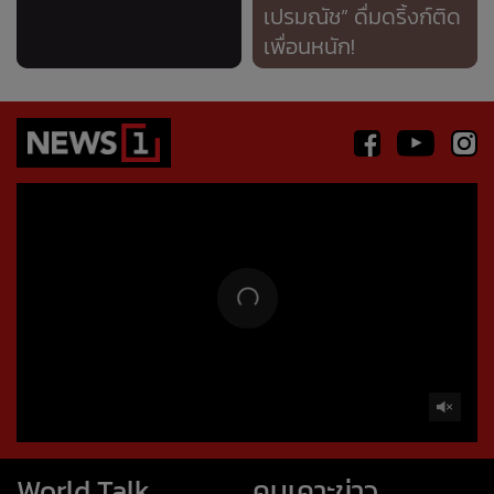
World Talk
คนเคาะข่าว
โลกข้องใจ ไทยต้อนรับพม่า
บทลงโทษ โลกสวย : คนเคาะ
(worldtalk คุยผ่าโลก)
ข่าว
ถอนหมุดข่าว
ข่าวลึกปมลับ