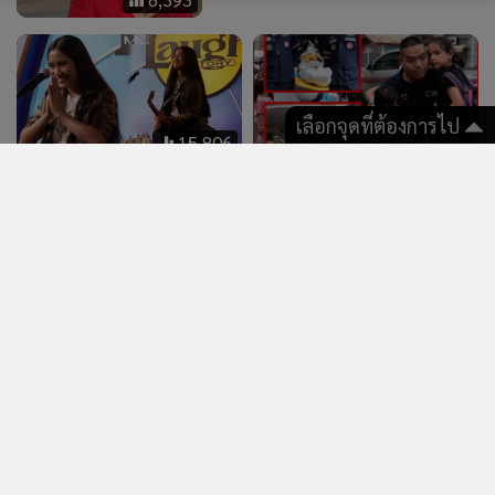
(คลิป)
เด็กนักเรียนวัย 14 ยิงแม่นเข้า
จุดสำคัญ-เสิร์ชหาข้อมูลกราด
ยิงก่อนลงมือ
เลือกจุดที่ต้องการไป
15,934
4,113
สุลต่านบรูไนสั่งถอดยศ 'เจ้า
“ดิว อริสรา” ไม่เคลียร์ข่าวลือ
หญิงลูกสะใภ้' เหตุประพฤติไม่
จดทะเบียนสมรส-ท้อง แต่อวด
เหมาะสม-ทำเสื่อมเสียเกียรติ
ภาพจูจุ๊บ “วู้ดดี้” จากนี้จะไม่มี
ราชวงศ์
วันสมบูรณ์แบบหากขาดกัน
และกัน
แสดงเพิ่มเติม