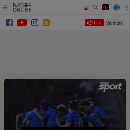
.
•
หน้าหลัก
Version
Lite
•
ทันเหตุการณ์
•
ภาคใต้
•
ภูมิภาค
•
Online Section
•
บันเทิง
•
ผู้จัดการรายวัน
•
คอลัมนิสต์
•
ละคร
•
CbizReview
•
Cyber BIZ
•
ผู้จัดกวน