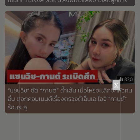
•
เกม
•
วิทยาศาสตร์
•
SMEs
•
หุ้น
•
อินโดจีน
•
กองทุนรวม
•
Celeb Online
•
Factcheck
330
•
ญี่ปุ่น
x
“แซนวิช” ซัด “กานต์” ล้ำเส้น เมื่อไหร่จะเลิกจิกหัวคน
•
News1
อื่น ตอกคอมเมนต์เรื่องตรวจดีเอ็นเอ ไอจี “กานต์”
•
Gotomanager
ร้อนระอุ