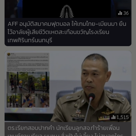
•
Good health & Well-being
•
Green Innovation & SD
36
•
Management & HR
AFF อนุมัติสมาคมฟุตบอล ให้เกมไทย-เมียนมา ยืน
•
MGR Live
ไว้อาลัยผู้เสียชีวิตเหตสะเทือนขวัญโรงเรียน
•
Infographic
เทพศิรินทร์นนทบุรี
•
การเมือง
•
ท่องเที่ยว
•
กีฬา
•
ต่างประเทศ
•
Special Scoop
•
เศรษฐกิจ-ธุรกิจ
•
จีน
•
ชุมชน-คุณภาพชีวิต
1,515
•
อาชญากรรม
ตร.เรียกสอบปากคำ นักเรียนลูกสจ.ทำร้ายเพื่อน
•
Motoring
เซนต์คาเบรียล ผบช.น.สั่งฟันไม่เลี้ยง ไม่สนลูกใคร