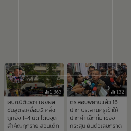
1,363
132
ผบก.นิติเวชฯ เผยผล
ตร.สอบพยานแล้ว 16
ชันสูตรเหยื่อม.2 คลั่ง
ปาก ประสานครูเข้าให้
ถูกยิง 1-4 นัด โดนจุด
ปากคำ เช็กที่มาของ
สำคัญทุกราย ส่วนเด็ก
กระสุน ยันตัวเลขกราด
14 มือก่อเหตุพบเขม่า
ยิง 8 ราย
ปืนที่ศีรษะ
740
290
สุดยื้อ! "น้องนภัทร"
น้ำตารื้น! พี่มอส โพสต์
นักเรียน ม.1 เหยื่อกราด
ถึงฮลุนน้องรัก “วันนี้ขอ