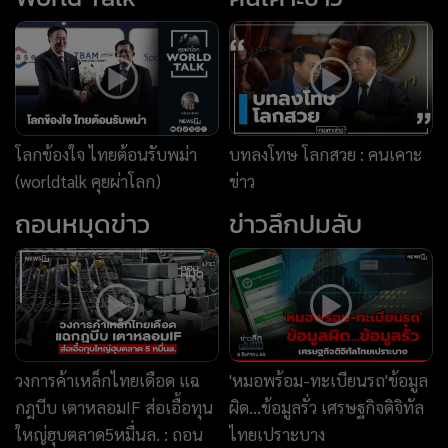
วงการค้าเหล็กไทยเดือด แฉ
'หมอพร้อม-ทะเบียนรถ'ข้อมูล
กฎบีบ เตาหลอมIF ส่อเอื้อทุน
ผิด...ข้อมูลรั่ว เศรษฐกิจดิจิทัล
ใหญ่ฮุบตลาด5หมื่นล. : ถอน
ไทยเปราะบาง
หมุดข่าว 07/08/69
News Story
แพ้เสียงในหัว
เบื้องหลังชุดนางสิบสอง