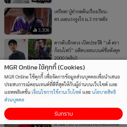
ไอจีแทบแตก! “ญาญ่า” รับชุด
เซ็กซี่เป็นลุคปกติ ใส่ประจำ “ณ
เดชน์” ไม่หวง แถมเชียร์ให้ลงอันที่
3,999
โป๊กกว่า
ศิษย์เก่า "เทพศิรินทร์ นนทบุรี" เล่า
ประสบการณ์​โดนทำร้าย ครูเมินเฉย
ผ่านมา 20 ปี ยังเละเทะเหมือนเดิม
8,393
MGR Online ใช้คุกกี้ (Cookies)
MGR Online ใช้คุกกี้ เพื่อจัดการข้อมูลส่วนบุคคลเพื่อนำเสนอ
ประสบการณ์คอนเทนต์ที่ดีที่สุดให้กับผู้อ่านบนเว็บไซต์ และ
แอพพลิเคชั่น
เงื่อนไขการใช้งานเว็บไซต์
และ
นโยบายสิทธิ
15,806
901
ส่วนบุคคล
AGT ปล่อยคลิป “เนเน่” รอบ
UN แถลงความวิตก “อายุ
Judge’s Callbacks ระเบิดพลัง
มือปืนกราดยิง” ในโรงเรียน
รับทราบ
ร็อกเพลง Hysteria จาก Muse
ไทย กลายเป็นคำถามสำหรับ
กรรมการชี้มีสิทธิ์คว้าแชมป์
สังคม ส่วนตำรวจชี้ประเด็น