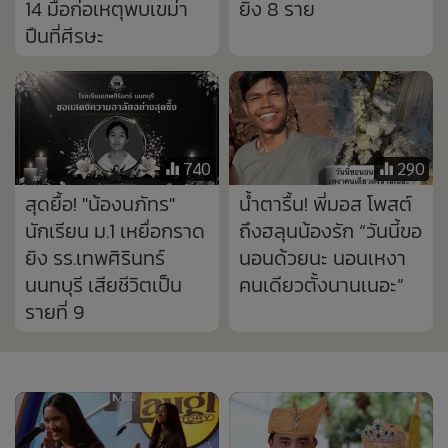
ยิง รร.เทพศิรินทร์
นอนด้วยนะ นอนเหงา
นนทบุรี เสียชีวิตเป็น
คนเดียวตั้งนานเนอะ”
รายที่ 9
15,806
15,930
AGT ปล่อยคลิป “เนเน่”
สุลต่านบรูไนสั่งถอดยศ
รอบ Judge’s
'เจ้าหญิงลูกสะใภ้' เหตุ
Callbacks ระเบิดพลังร็
ประพฤติไม่เหมาะสม-
อกเพลง Hysteria จาก
ทำเสื่อมเสียเกียรติ
Muse กรรมการชี้มีสิทธิ์
ราชวงศ์
คว้าแชมป์ (คลิป)