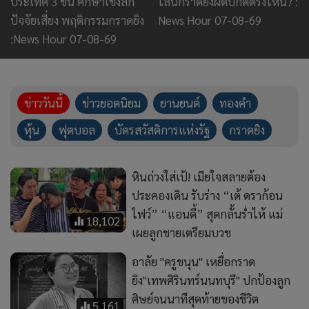
หินถ่วงใส่เป้! เมียใจสลายต้อง
ประคองเดิน รับร่าง “เต้ ดราก้อน
ไฟว์” “แอนดี้” สุดกลั้นร่ำไห้ แม่
18,102
เผยลูกชายเตรียมบวช
อาลัย "ครูขนุน" เหยื่อกราด
ยิง"เทพศิรินทร์นนทบุรี" ปกป้องลูก
ศิษย์จนนาทีสุดท้ายของชีวิต
5,161
เครียด! ปู่ย่ากดดันเรื่องเรียน-
ตร.เผยแรงจูงใจ ม.3 กราดยิง
3,306
ดาวดับอีกดวง เปิดประวัติ “เต้ ดรา
ก้อนไฟว์” อดีตบอยแบนด์ชื่อดังยุค
2000 (คลิป)
12,566