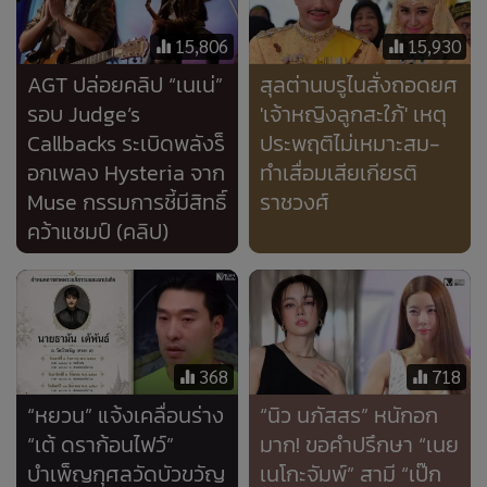
368
718
“หยวน” แจ้งเคลื่อนร่าง
“นิว นภัสสร” หนักอก
“เต้ ดราก้อนไฟว์”
มาก! ขอคำปรึกษา “เนย
บำเพ็ญกุศลวัดบัวขวัญ
เนโกะจัมพ์” สามี “เป๊ก
เปรมณัช” ดื่มดริ้งก์ติด
เพื่อนหนัก!