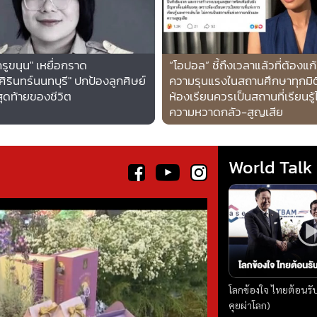
ครูขนุน" เหยื่อกราด
“โอปอล” ชี้ถึงเวลาแล้วที่ต้องแ
ศิรินทร์นนทบุรี" ปกป้องลูกศิษย์
ความรุนแรงในสถานศึกษาทุกมิติ
ุดท้ายของชีวิต
ห้องเรียนควรเป็นสถานที่เรียนรู้ไ
ความหวาดกลัว-สูญเสีย
World Talk
โลกข้องใจ ไทยต้อนรั
คุยผ่าโลก)