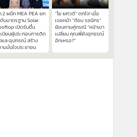
ท.2 ผนึก MEA PEA ยก
“โย ยศวดี” ตกใจ! เมื่อ
ะดับมาตรฐาน Solar
เจอหน้า “ต้อม รชนีกร”
oftop เปิดรับขึ้น
ย้อนถามคู่กรณี “หน้าเขา
เบียนผู้ประกอบการติด
เปลี่ยน คุณพี่ยังอุทธรณ์
้งและอุปกรณ์ สร้าง
อีกเหรอ?“
วามมั่นใจประชาชน