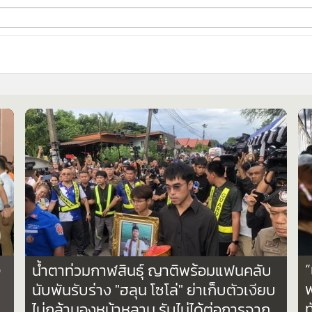
ี่ใช้
ine
้นสูง
จ
“
น้ำตาท่วมกาฬสินธุ์ ญาติพร้อมแฟนคลับ
นับพันรับร่าง "ฮลุน โซโล่" ย่าเก็บตัวเงียบ
ไม่กล้ามองหน้าหลาน รับไม่ได้ต่อการจาก