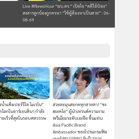
Live #NewsHour “ผบ.ตร.” เปิดใจ “คดีไอ้ป๋อง”
สงสารลูกน้องถูกครหา “ใช้ผู้ต้องหาเป็นสาย” : 06-
08-69
น้ำแข็งเปอร์ริโต โมเรโน”
สวยละมุนสะกดทุกสายตา! “ซง
กโลกในอาร์เจนตินา กำลัง
ฮเยคโย” ผู้นำเทรนด์ความงาม
ายเร็วที่สุดในรอบศตวรรษ
พรีเมียมระดับเอเชีย ขึ้นแท่น
Asia Pacific Brand
Ambassador ของโปรแกรมฟิล
เลอร์ BELOTERO รับปี 2026