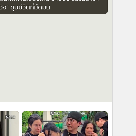
วัง” ชุบชีวิตที่มืดมน