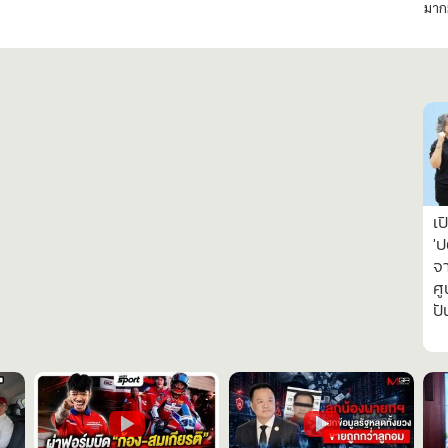
มาก
เป
'ป
จา
ศู
ปั