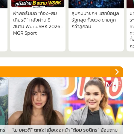
ผ่าฟอร์มบิด "ก้อง-สม
ลูบคมนายกฯ แฮกข้อมูล
ม
เกียรติ" หลังผ่าน 8
รัฐหลุดทั้งยวง ขายถูก
ร
สนาม WorldSBK 2026 :
กว่าลูกอม
Ro
MGR Sport
ทะ
ตั
ค
ทร์
“โย ยศวดี” ตกใจ! เมื่อเจอหน้า “ต้อม รชนีกร” ย้อนถาม