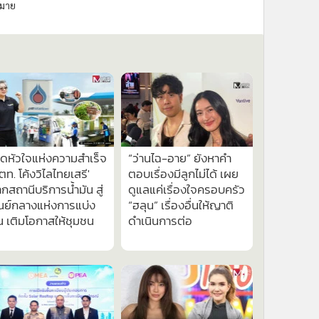
มาย
ิดหัวใจแห่งความสำเร็จ
“ว่านไฉ-อาย” ยังหาคำ
ตท. โค้งวิไลไทยเสรี'
ตอบเรื่องมีลูกไม่ได้ เผย
กสถานีบริการน้ำมัน สู่
ดูแลแค่เรื่องใจครอบครัว
นย์กลางแห่งการแบ่ง
“ฮลุน” เรื่องอื่นให้ญาติ
น เติมโอกาสให้ชุมชน
ดำเนินการต่อ