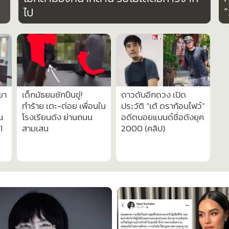
“
ไป
ยา
เด็กมัธยมชักปืนขู่!
ดาวดับอีกดวง เปิด
ทำร้าย เตะ-ต่อย เพื่อนใน
ประวัติ “เต้ ดราก้อนไฟว์”
น
โรงเรียนดัง ย่านถนน
อดีตบอยแบนด์ชื่อดังยุค
1
สามเสน
2000 (คลิป)