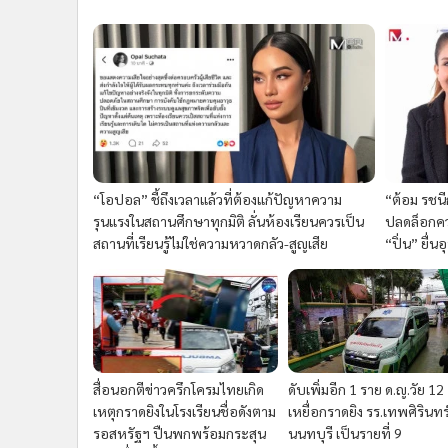
“โอปอล” ชี้ถึงเวลาแล้วที่ต้องแก้ปัญหาความ
“ต้อม รชนี
รุนแรงในสถานศึกษาทุกมิติ ลั่นห้องเรียนควรเป็น
ปลดล็อกควา
สถานที่เรียนรู้ไม่ใช่ความหวาดกลัว-สูญเสีย
“ปิ่น” ยื่น
สื่อนอกตีข่าวครึกโครมไทยเกิด
ดับเพิ่มอีก 1 ราย ด.ญ.วัย 12
เหตุกราดยิงในโรงเรียนชื่อดังตาม
เหยื่อกราดยิง รร.เทพศิรินทร
รอสหรัฐฯ ปืนพกพร้อมกระสุน
นนทบุรี เป็นรายที่ 9