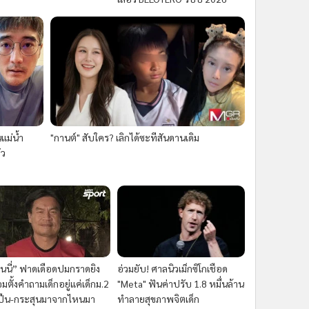
แม่น้ำ
"กานต์" สับใคร? เลิกได้ซะทีสันดานเดิม
ัว
นนี่” ฟาดเดือดปมกราดยิง
อ่วมยับ! ศาลนิวเม็กซิโกเชือด
มตั้งคำถามเด็กอยู่แค่เด็กม.2
"Meta" ฟันค่าปรับ 1.8 หมื่นล้าน
ปืน-กระสุนมาจากไหนมา
ทำลายสุขภาพจิตเด็ก