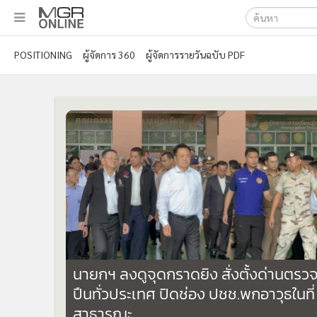
เลือกเครื่องมือท
•
หน้าหลัก
POSITIONING
ผู้จัดการ 360
ผู้จัดการรายวันฉบับ PDF
ค้นหา
•
ทันเหตุการณ์
Google
•
ภาคใต้
•
ภูมิภาค
MGR Onl
•
Online Section
ค้นหาขั
•
บันเทิง
•
ผู้จัดการรายวัน
•
คอลัมนิสต์
•
ละคร
•
CbizReview
•
Cyber BIZ
•
ผู้จัดกวน
นายกฯ ลงดูจุดกราดยิง สั่งตั้งด่านตรว
•
Good health & Well-being
ปืนทั่วประเทศ ปิดช่อง ปชช.พกอาวุธในที่
•
Green Innovation & SD
สาธารณะ