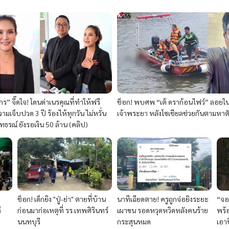
กร” จี๊ดใจ! โดนด่าเนรคุณที่ทำให้ฟรี
ช็อก! พบศพ “เต้ ดราก้อนไฟว์” ลอยใน
มเจ็บปวด 3 ปี ร้องไห้ทุกวัน ไม่หวั่น
เจ้าพระยา หลังโซเชียลช่วยกันตามหาต
อุทธรณ์ ยังรอเงิน 50 ล้าน (คลิป)
ช็อก! เด็กยิง "ปู่-ย่า" ตายที่บ้าน
นาทีเฉียดตาย! ครูถูกจ่อยิงระยะ
“จอ
์
ก่อนมาก่อเหตุที่ รร.เทพศิรินทร์
เผาขน รอดหวุดหวิดหลังคนร้าย
พร้อ
นนทบุรี
กระสุนหมด
เอา