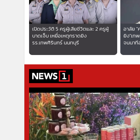
•
อินโดจีน
•
กองทุนรวม
•
Celeb Online
เปิดประวัติ 5 ครูผู้เสียชีวิตและ 2 ครูผู้
อาลัย "
•
Factcheck
บาดเจ็บ เหยื่อเหตุกราดยิง
ยิง"เทพ
•
ญี่ปุ่น
รร.เทพศิรินทร์ นนทบุรี
จนนาทีส
•
News1
•
Gotomanager