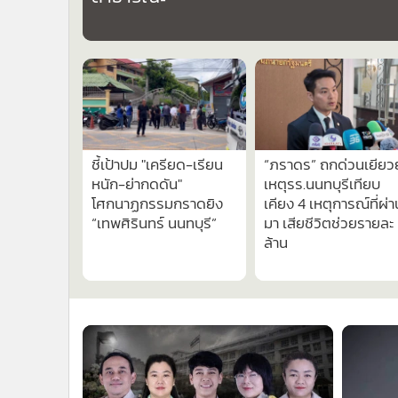
•
Management & HR
•
MGR Live
•
Infographic
•
การเมือง
•
ท่องเที่ยว
•
กีฬา
•
ต่างประเทศ
ชี้เป้าปม "เครียด-เรียน
“ภราดร” ถกด่วนเยียว
•
Special Scoop
หนัก-ย่ากดดัน"
เหตุรร.นนทบุรีเทียบ
•
เศรษฐกิจ-ธุรกิจ
โศกนาฏกรรมกราดยิง
เคียง 4 เหตุการณ์ที่ผ่า
•
จีน
“เทพศิรินทร์ นนทบุรี”
มา เสียชีวิตช่วยรายละ 
ล้าน
•
ชุมชน-คุณภาพชีวิต
•
อาชญากรรม
•
Motoring
•
เกม
•
วิทยาศาสตร์
•
SMEs
•
หุ้น