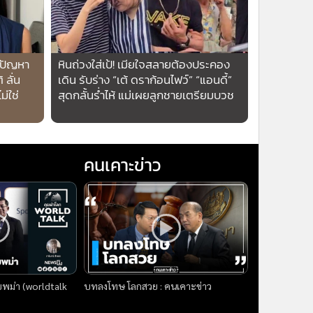
ก้ปัญหา
หินถ่วงใส่เป้! เมียใจสลายต้องประคอง
 ลั่น
เดิน รับร่าง “เต้ ดราก้อนไฟว์” “แอนดี้”
ม่ใช่
สุดกลั้นร่ำไห้ แม่เผยลูกชายเตรียมบวช
คนเคาะข่าว
บพม่า (worldtalk
บทลงโทษ โลกสวย : คนเคาะข่าว