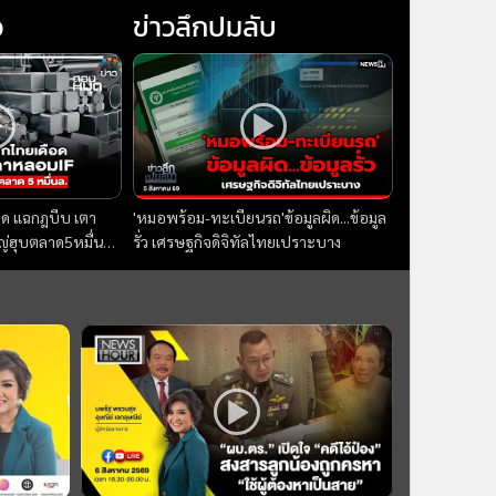
ว
ข่าวลึกปมลับ
อด แฉกฎบีบ เตา
'หมอพร้อม-ทะเบียนรถ'ข้อมูลผิด...ข้อมูล
ญ่ฮุบตลาด5หมื่นล. :
รั่ว เศรษฐกิจดิจิทัลไทยเปราะบาง
69