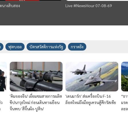
ชุดนางสิบสอง
Live #NewsHour 07-08-69
น
ฟุตบอล
บัตรสวัสดิการแห่งรัฐ
กราดยิง
'คิมจองอึน' เยี่ยมชมสายการผลิต
'เดนมาร์ก' ส่งเครื่องบิน F-16
“ธาร
ัว
ขีปนาวุธใหม่ ก่อนเดินทางเยือน
ล็อตใหม่ถึงมือยูเครนสู้ศึกรัสเซีย
มรด
ง
จีนพบ 'สีจิ้นผิง-ปูติน'
ละล