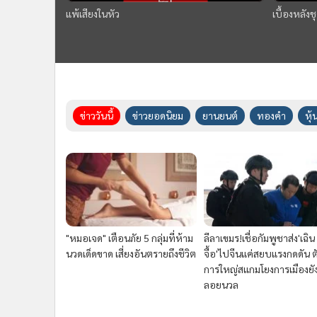
แพ้เสียงในหัว
เบื้องหลัง
ข่าววันนี้
ข่าวยอดนิยม
ยานยนต์
ทองคำ
หุ้
"หมอเจด" เตือนภัย 5 กลุ่มที่ห้าม
ลีลาเขมร!เชื่อกัมพูชาส่ง'เฉิน
นวดเด็ดขาด เสี่ยงอันตรายถึงชีวิต
จื้อ'ไปจีนแค่สยบแรงกดดัน ต
การใหญ่สแกมโยงการเมืองยั
ลอยนวล