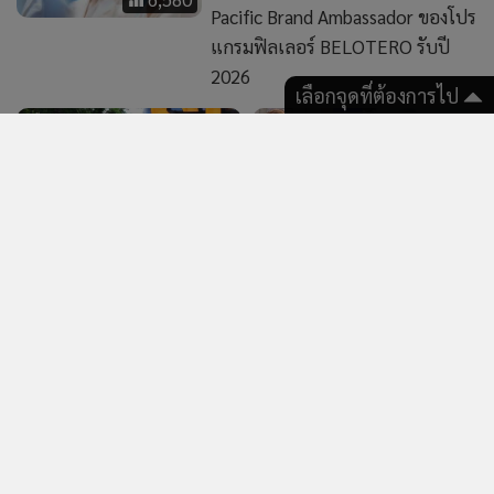
Pacific Brand Ambassador ของโปร
แกรมฟิลเลอร์ BELOTERO รับปี
2026
เลือกจุดที่ต้องการไป
4,553
2,263
“ปิ่น เลอลักษณ์” ร่ำไห้ช็อก
“ร็อคกี้ สุรบดินทร์” โชว์หมาย
แพ้คดี “ต้อม รชนีกร” เชื่ออีก
ศาล ถูกเมียอีกคนของ “พ่อสุร
ฝ่ายตั้งใจฟ้องหวังเรียกเงิน พ้อ
ชัย” ฟ้องพร้อมแม่ ซัดรับบท
ธุรกิจเสียหาย 300 ล้าน
เหยื่อ - สังคมบิดเบี้ยว
226
274