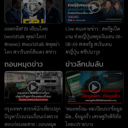
ถอดรหัสFBI เยือนไทย
Live คนเคาะข่าว : สหรัฐเปิด
(worldtalk คุยผ่าโลก)
เกม ช่วยญี่ปุ่นพยุงเงินเยน 06-
#news1 #worldtalk #คุยผ่า
08-69 #สหรัฐ #เงินเยน
โลก #วารินทร์สัจเดว #ข่าว
#ญี่ปุ่น #ขีปนาวุธ
ถอนหมุดข่าว
ข่าวลึกปมลับ
กรุงเทพฯ สวรรค์นักเที่ยวปลุก
'หมอพร้อม-ทะเบียนรถ'ข้อมูล
ปัญหาโรงแรมเถื่อนเร่งตรวจ
ผิด...ข้อมูลรั่ว เศรษฐกิจดิจิทัล
สอบก่อนจะสาย : ถอนหมุด
ไทยเปราะบาง