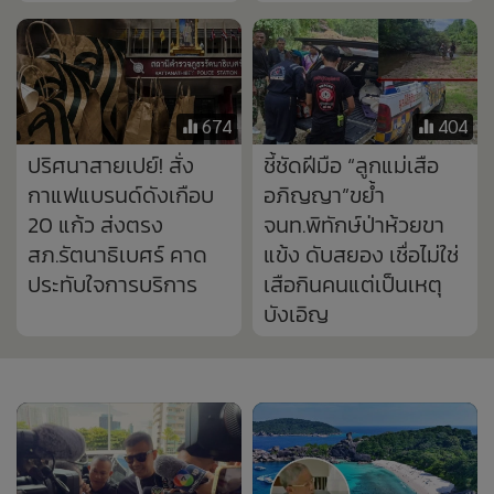
674
404
ปริศนาสายเปย์! สั่ง
ชี้ชัดฝีมือ “ลูกแม่เสือ
กาแฟแบรนด์ดังเกือบ
อภิญญา”ขย้ำ
20 แก้ว ส่งตรง
จนท.พิทักษ์ป่าห้วยขา
สภ.รัตนาธิเบศร์ คาด
แข้ง ดับสยอง เชื่อไม่ใช่
ประทับใจการบริการ
เสือกินคนแต่เป็นเหตุ
บังเอิญ