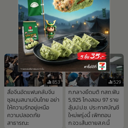
853
529
สื่อจีนอัดแฟนคลับจีน
ก.กลางยึดมติ กสถ.ฟัน
ชุลมุนสนามบินไทย อย่า
5,925 โกงสอบ 97 ราย
ให้ความรักอยู่เหนือ
ลุ้นป.ป.ช. ประกาศบัญชี
ความปลอดภัย
ใหม่พรุ่งนี้ เพิกถอน
สาธารณะ
ก.จว.เส้นตายส.ค.นี้