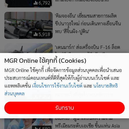
6,792
'คิมจองอึน' เยี่ยมชมสายการผลิต
ขีปนาวุธใหม่ ก่อนเดินทางเยือนจีน
พบ 'สีจิ้นผิง-ปูติน'
5,918
'เดนมาร์ก' ส่งเครื่องบิน F-16 ล็อต
ใหม่ถึงมือยูเครนสู้ศึกรัสเซีย
MGR Online ใช้คุกกี้ (Cookies)
15,551
MGR Online ใช้คุกกี้ เพื่อจัดการข้อมูลส่วนบุคคลเพื่อนำเสนอ
ประสบการณ์คอนเทนต์ที่ดีที่สุดให้กับผู้อ่านบนเว็บไซต์ และ
“ธารน้ำแข็งเปอร์ริโต โมเรโน”
แอพพลิเคชั่น
เงื่อนไขการใช้งานเว็บไซต์
และ
นโยบายสิทธิ
มรดกโลกในอาร์เจนตินา กำลัง
ส่วนบุคคล
ละลายเร็วที่สุดในรอบศตวรรษ
7,454
รับทราบ
สวยละมุนสะกดทุกสายตา! “ซง
ฮเยคโย” ผู้นำเทรนด์ความงาม
พรีเมียมระดับเอเชีย ขึ้นแท่น Asia
6,580