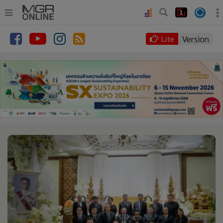
.
•
หน้าหลัก
Version
Lite
•
ทันเหตุการณ์
•
ภาคใต้
•
ภูมิภาค
•
Online Section
•
บันเทิง
•
ผู้จัดการรายวัน
•
คอลัมนิสต์
•
ละคร
•
CbizReview
•
Cyber BIZ
•
ผู้จัดกวน