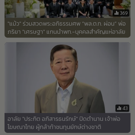
•
Good health & Well-being
•
Green Innovation & SD
369
•
Management & HR
"แม้ว" ร่วมสวดพระอภิธรรมศพ “พล.ต.ท. ผ่อน” พ่อ
•
MGR Live
ภริยา "เศรษฐา" แกนนำพท.-บุคคลสำคัญแห่อาลัย
•
Infographic
•
การเมือง
•
ท่องเที่ยว
•
กีฬา
•
ต่างประเทศ
•
Special Scoop
•
เศรษฐกิจ-ธุรกิจ
•
จีน
43
•
ชุมชน-คุณภาพชีวิต
อาลัย "ประกิต อภิสารธนรักษ์" ปิดตำนาน เจ้าพ่อ
•
อาชญากรรม
โฆษณาไทย ผู้กล้าท้าชนทุนยักษ์ต่างชาติ
•
Motoring