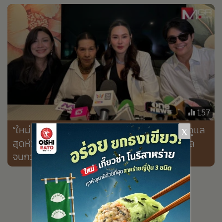
•
เกม
•
วิทยาศาสตร์
•
SMEs
•
หุ้น
•
อินโดจีน
•
กองทุนรวม
•
Celeb Online
157
•
Factcheck
“ใหม่ เจริญปุระ” แจ้งความเพจกุข่าวทิ้งแม่ ยันดูแล
x
•
ญี่ปุ่น
สุดหัวใจหลังผ่านวิกฤตเลือดคั่งในสมอง จะดูแล
•
News1
จนกว่าจะสิ้นลมหายใจ (คลิป)
•
Gotomanager