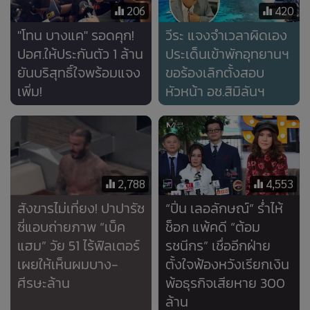
206
420
"โทน บางแค" รอดคุก!
วีระ แจงจำเวลาผิดเอง
ปอศ.ให้ประกันตัว 1 ล้าน
ประเด็นเข้าพักอุทยานฯ
ยันบริสุทธิ์ใจพร้อมแจง
ขอร้องเลิกตั้งสอบ
เพิ่ม!
หัวหน้า อช.สิมิลันฯ
2,788
4,553
สังขารไม่เที่ยง! ปาปารัซ
“ปิ่น เลอลักษณ์” ร่ำไห้
ซี่แอบถ่ายภาพ “เบ็ค
ช็อก แพ้คดี “ต้อม
แฮม” วัย 51 ไร้ฟิลเตอร์
รชนีกร” เชื่ออีกฝ่าย
เผยให้เห็นผมบาง-
ตั้งใจฟ้องหวังเรียกเงิน
ศีรษะล้าน
พ้อธุรกิจเสียหาย 300
ล้าน