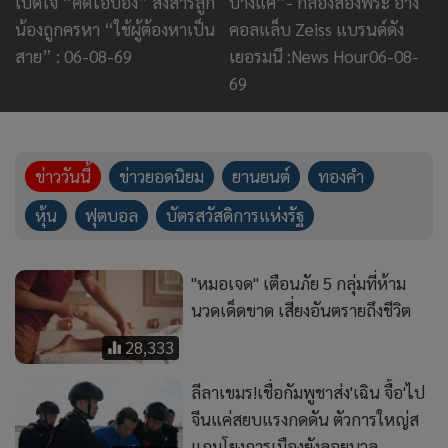
เปิดใจ “คดีไอ้ป๋อง” สงสารลูก
บางแค”- กล้องส่องพระ อ้าง
น้องถูกครหา “ใช้ผู้ต้องหาเป็น
คอลแล็บ Zeiss แบรนด์ดัง
สาย” : 06-08-69
เยอรมนี :News Hour06-08-
69
ข่าววันนี้
ข่าวยอดนิยม
ยานยนต์
ทองคำ
หุ้น
ฟุตบอล
บัตรสวัสดิการแห่งรัฐ
"หมอเจด" เตือนภัย 5 กลุ่มที่ห้าม
นวดเด็ดขาด เสี่ยงอันตรายถึงชีวิต
28,333
ลีลาเขมร!เชื่อกัมพูชาส่ง'เฉิน จื้อ'ไป
จีนแค่สยบแรงกดดัน ตัวการใหญ่ส
แกมโยงการเมืองยังลอยนวล