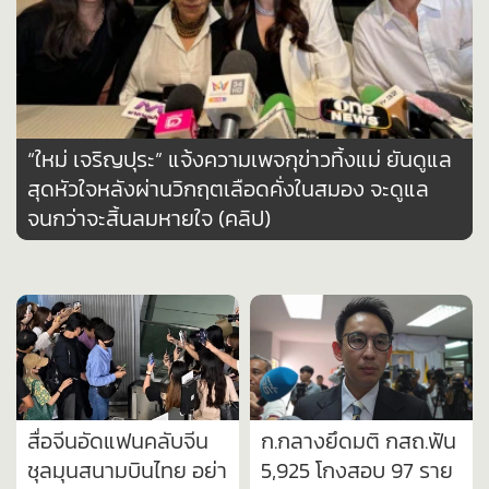
•
เกม
•
วิทยาศาสตร์
•
SMEs
•
หุ้น
•
อินโดจีน
“ใหม่ เจริญปุระ” แจ้งความเพจกุข่าวทิ้งแม่ ยันดูแล
สุดหัวใจหลังผ่านวิกฤตเลือดคั่งในสมอง จะดูแล
•
กองทุนรวม
จนกว่าจะสิ้นลมหายใจ (คลิป)
•
Celeb Online
•
Factcheck
•
ญี่ปุ่น
•
News1
•
Gotomanager
สื่อจีนอัดแฟนคลับจีน
ก.กลางยึดมติ กสถ.ฟัน
ชุลมุนสนามบินไทย อย่า
5,925 โกงสอบ 97 ราย