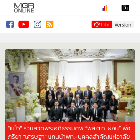
.
•
หน้าหลัก
Version
Lite
•
ทันเหตุการณ์
•
ภาคใต้
•
ภูมิภาค
•
Online Section
•
บันเทิง
•
ผู้จัดการรายวัน
•
คอลัมนิสต์
•
ละคร
•
CbizReview
•
Cyber BIZ
"แม้ว" ร่วมสวดพระอภิธรรมศพ “พล.ต.ท. ผ่อน” พ่อ
•
ผู้จัดกวน
ภริยา "เศรษฐา" แกนนำพท.-บุคคลสำคัญแห่อาลัย