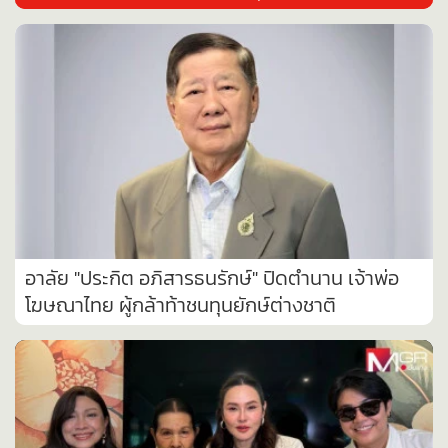
•
Good health & Well-being
•
Green Innovation & SD
•
Management & HR
•
MGR Live
•
Infographic
•
การเมือง
•
ท่องเที่ยว
•
กีฬา
•
ต่างประเทศ
อาลัย "ประกิต อภิสารธนรักษ์" ปิดตำนาน เจ้าพ่อ
•
Special Scoop
โฆษณาไทย ผู้กล้าท้าชนทุนยักษ์ต่างชาติ
•
เศรษฐกิจ-ธุรกิจ
•
จีน
•
ชุมชน-คุณภาพชีวิต
•
อาชญากรรม
•
Motoring