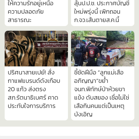
ให้ความรักอยู่เหนือ
ลุ้นป.ป.ช. ประกาศบัญชี
ความปลอดภัย
ใหม่พรุ่งนี้ เพิกถอน
สาธารณะ
ก.จว.เส้นตายส.ค.นี้
ปริศนาสายเปย์! สั่ง
ชี้ชัดฝีมือ “ลูกแม่เสือ
กาแฟแบรนด์ดังเกือบ
อภิญญา”ขย้ำ
20 แก้ว ส่งตรง
จนท.พิทักษ์ป่าห้วยขา
สภ.รัตนาธิเบศร์ คาด
แข้ง ดับสยอง เชื่อไม่ใช่
ประทับใจการบริการ
เสือกินคนแต่เป็นเหตุ
บังเอิญ