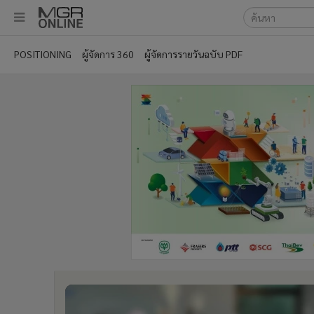
เลือกเครื่องมือท
•
หน้าหลัก
POSITIONING
ผู้จัดการ 360
ผู้จัดการรายวันฉบับ PDF
ค้นหา
•
ทันเหตุการณ์
Google
•
ภาคใต้
•
ภูมิภาค
MGR Onl
•
Online Section
ค้นหาขั
•
บันเทิง
•
ผู้จัดการรายวัน
•
คอลัมนิสต์
•
ละคร
•
CbizReview
•
Cyber BIZ
•
ผู้จัดกวน
•
Good health & Well-being
•
Green Innovation & SD