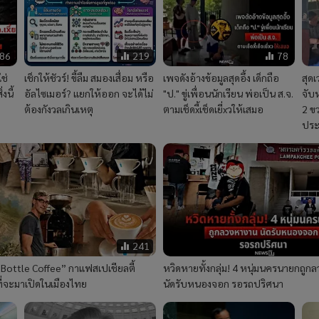
86
219
78
ช่
เช็กให้ชัวร์! ขี้ลืม สมองเสื่อม หรือ
เพจดังอ้างข้อมูลสุดอึ้ง เด็กถือ
สุด
งนี้
อัลไซเมอร์? แยกให้ออก จะได้ไม่
"ป." ขู่เพื่อนนักเรียน พ่อเป็น ส.จ.
จับห
ต้องกังวลเกินเหตุ
ตามเช็ดxี้เช็ดเยี่xวให้เสมอ
2 ข
ประท
241
ue Bottle Coffee” กาแฟสเปเชียลตี้
หวิดหายทั้งกลุ่ม! 4 หนุ่มนครนายกถูก
ี่จะมาเปิดในเมืองไทย
นัดรับหนองจอก รอรถปริศนา