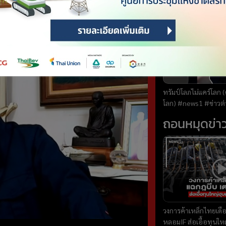
World Talk
ทรัมป์โลภไม่แคร์โลก (
โลก) #news1 #ข่าวต่างประเทศ #วาริ
นทร์สัจเดว #worldt
ถอนหมุดข่า
วงการค้าเหล็กไทยเดื
หลอมIF ส่อเอื้อทุนให