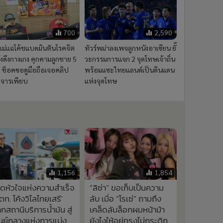
700
2,590
แม่แฉโค้ชแบดมินตันโรคจิต
ทัวร์พม่าลงเพจลูกหนังอาเซียน ยั๊
้งดึงกางเกง คุกคามลูกชาย 5
วะกรรมการแจก 2 จุดโทษเจ้าถิ่น
 ช็อคขอดูมือถือเจอคลิป
พร้อมแซะไทยแลนด์เป็นดินแดน
จารเพียบ
แห่งจุดโทษ
1,156
1,854
ิดหัวใจแห่งความสำเร็จ
“ลิซ่า” ขอเก็บเป็นความ
ตท. โค้งวิไลไทยเสรี'
ลับ เมื่อ “โรเซ่” ถามถึง
กสถานีบริการน้ำมัน สู่
เคล็ดลับล็อกผมหน้าม้า
นย์กลางแห่งการแบ่ง
ยังไงให้อยู่ทรงไม่กระดิก