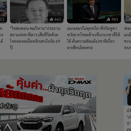
231
663
983
ีย
"ไซสมพอน พมวิหาน"ประธาน
แผนเขมรไม่คุยทวิภาคี!กัมพูชา
พ่อ
าง
สภาแห่งชาติลาว เสียชีวิตด้วย
หวังลากไทยเข้าเวทีนานาชาติให้
แกล
ด้
โรคหลอดเลือดอักเสบในวัย 69
ได้ ลั่นความขัดแย้ง2ชาติเกี่ยว
ขวบ
ปี
อาเซียนโดยตรง
อนา
เป
'ป
จา
ศู