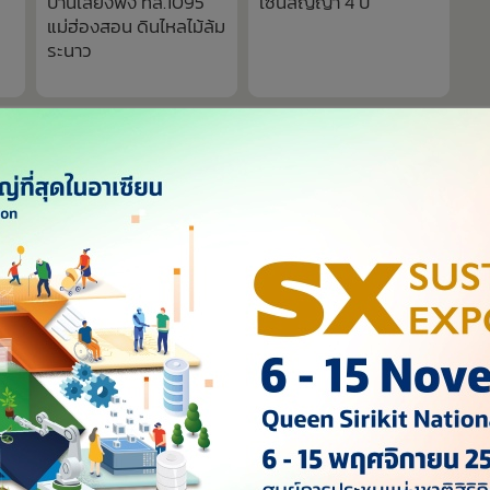
บ้านเสี่ยงพัง ทล.1095
เซ็นสัญญา 4 ปี
แม่ฮ่องสอน ดินไหลไม้ล้ม
ระนาว
6,586
่น! จากอันดับ 132 ทะยานขึ้นที่ 1
“ใหม่ ดาวิกา” ลั่นที่เห็น “คุณย
อผลสอบท้องถิ่น พบแก้คะแนน
เวอร์ชั่นแซบแค่ 1% ของเรื่อง อย่
 พันคน
เดาสุ่ม เพราะผิดหมด!