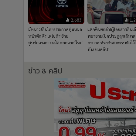
2,683
1,
มีหนาว!อินโดฯประกาศทุ่มหมด
แตกตื่นยกลำ!ผู้โดยสารอินเด
หน้าตัก ดึง'โตโยต้า'ย้าย
พยายามเปิดประตูฉุกเฉินกล
ศูนย์กลางการผลิตออกจาก'ไทย'
อากาศ ช่วยกันตะครุบตัวไว้ไ
ทัน(ชมคลิป)
ข่าว & คลิป