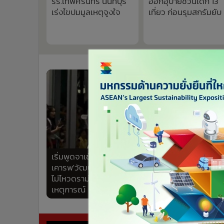
รร.เทพศิรินทร์ นนทบุรี
ออกอุบายชวนเด็ก 13
•
อินโดจีน
เร่งไขปมมูลเหตุจูงใจ
เที่ยว ก่อนรุมสกรัมยับ
•
กองทุนรวม
•
Celeb Online
•
Factcheck
•
ญี่ปุ่น
•
News1
•
Gotomanager
4,540
เริ่มพูดจาเข้าหู!ปักกิ่งร้องขอพลเรือนจีน
สาวมือสั
เคารพ'วัฒนธรรมไทย-คนไทย' อยู่เฉย
หลังรื้
ไม่ไหวดราม่ากระทบกระทั่งหลาย
เกือบ 6
เหตุการณ์