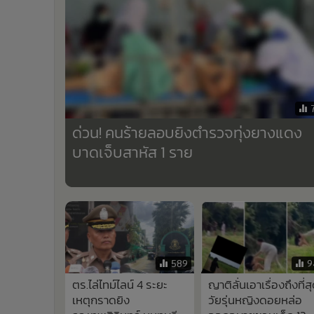
•
Management & HR
•
MGR Live
•
Infographic
•
การเมือง
•
ท่องเที่ยว
•
กีฬา
•
ต่างประเทศ
ด่วน! คนร้ายลอบยิงตำรวจทุ่งยางแดง
•
Special Scoop
บาดเจ็บสาหัส 1 ราย
•
เศรษฐกิจ-ธุรกิจ
•
จีน
•
ชุมชน-คุณภาพชีวิต
•
อาชญากรรม
•
Motoring
•
เกม
589
9
•
วิทยาศาสตร์
ตร.ไล่ไทม์ไลน์ 4 ระยะ
ญาติลั่นเอาเรื่องถึงที่สุ
•
SMEs
เหตุกราดยิง
วัยรุ่นหญิงดอยหล่อ
•
หุ้น