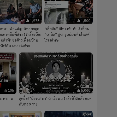
1,978
1,500
เวทนา! พ่อแม่ญาติทยอยถูก
“เสือคิม” ซี่โครงหักพัก 3 เดือน
มด เหลือพี่สาว 17 เลี้ยงน้อง
“นาบิล” คู่ชกรุ่นน้องเห็นโพสต์
วบลำพัง ขอข้าวเพื่อนบ้าน
โร่ขอโทษ
ังชีวิต นอภ.เร่งช่วย
105
5,060
ลวงหางาน
สุดยื้อ! "น้องนภัทร" นักเรียน ม.1 เสียชีวิตแล้ว ยอด
ดับพุ่ง 9 ราย