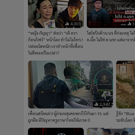
4,001
3
“หญิง กัญญา” ต่อว่า “เต้ ดรา
ไฮโซปิงค้าน นร.ที่ก่อเหตุ ไม่ใ
ก้อนไฟว์” หน้าโลง ทำไมไม่โทร.!
ด.เxี้ย ไม่ใช่ ด.นรก แต่มาจากสิ่
ปล่อยโฮหนัก เราทำหน้าที่เพื่อน
ไม่ดีพอหรือเปล่า?
2,947
เพื่อนสนิทเล่า! ผู้ก่อเหตุเคยพกบีบีกันมา รร. แต่
รู้จัก “Bl
ถูกยึด มีปัญหาครูภาษาไทยให้เกรด 0
ระดับโลก ท