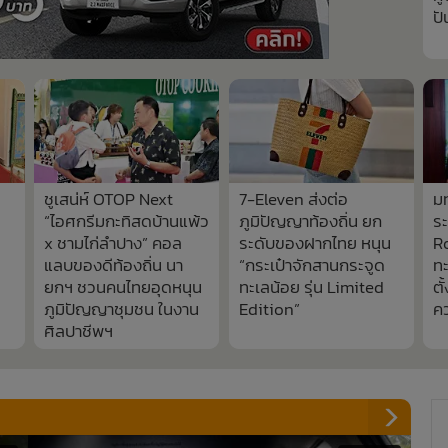
ปั
ชูเสน่ห์ OTOP Next
7-Eleven ส่งต่อ
ม
“ไอศกรีมกะทิสดบ้านแพ้ว
ภูมิปัญญาท้องถิ่น ยก
ร
x ชามไก่ลำปาง” คอล
ระดับของฝากไทย หนุน
Ro
แลบของดีท้องถิ่น นา
“กระเป๋าจักสานกระจูด
ทะ
ยกฯ ชวนคนไทยอุดหนุน
ทะเลน้อย รุ่น Limited
ตั
ภูมิปัญญาชุมชน ในงาน
Edition”
ค
ศิลปาชีพฯ