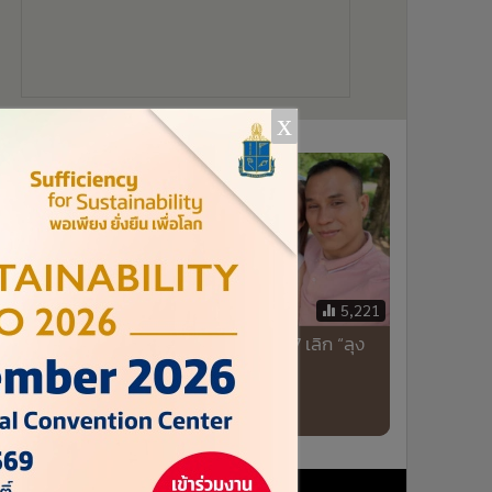
x
684
5,221
ายวรนาฎ”
“แม่เกตุ” ร่ำไห้ อกหักในวัย 47 เลิก “ลุง
าเพิ่ง
วิทย์” แล้ว