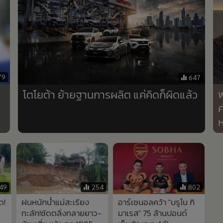
79
647
พ
โตโยต้า ย้ายฐานการผลิต แค่คิดก็ผิดแล้ว
ค
ห
49
254
802
ด!
ฝนหนักน้ำแม่สะเรียง
อาร์เซนอลคว้า "บรูโน กิ
ทะลัก!ซัดตลิ่งทลายยาว-
มาเรส" 75 ล้านปอนด์