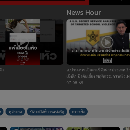
ถอนหมุดข่าว 07/08/
News Hour
หัว
อ.ปานเทพ เปิดงานวิจัยต่างประเทศ 3 ช
เชิงลึก ปัจจัยเสี่ยง พฤติกรรมกราดยิง 
07-08-69
น
ฟุตบอล
บัตรสวัสดิการแห่งรัฐ
กราดยิง