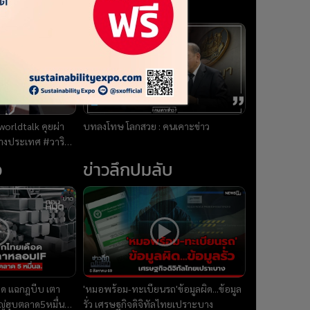
คนเคาะข่าว
worldtalk คุยผ่า
บทลงโทษ โลกสวย : คนเคาะข่าว
alk
ว
ข่าวลึกปมลับ
อด แฉกฎบีบ เตา
'หมอพร้อม-ทะเบียนรถ'ข้อมูลผิด...ข้อมูล
ญ่ฮุบตลาด5หมื่นล. :
รั่ว เศรษฐกิจดิจิทัลไทยเปราะบาง