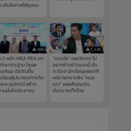
น เติมโอกาสให้ชุมชน
485
1,646
ท.2 ผนึก MEA PEA ยก
“กรรชัย” เผยจิตตก ไม่
ะดับมาตรฐาน Solar
อยากอ่านข่าวแบบนี้ ลั่น
oftop เปิดรับขึ้น
จะร้อง! นักเรียนเผยนาที
เบียนผู้ประกอบการติด
หนีตายกราดยิง “หมอ
้งและอุปกรณ์ สร้าง
เดว” เผยสัญญาณ
วามมั่นใจประชาชน
อันตรายเด็กไทย