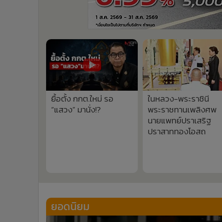
ยื้อตั้ง กกต.ใหม่ รอ
ในหลวง-พระราชินี
“แสวง” มานั่ง!?
พระราชทานเพลิงศพ
นายแพทย์ปราเสริฐ
ปราสาททองโอสถ
ยอดนิยม